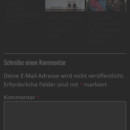
Was heißt
eigentlich
Fachkräftemange
PANDA University
Onboarding,
l genau?
Law: Interview
Personalmarketi
mit Isabelle
ng und Employer
Hoyer
Branding bei
adidas
Schreibe einen Kommentar
Deine E-Mail-Adresse wird nicht veröffentlicht.
Erforderliche Felder sind mit
*
markiert
Kommentar
*