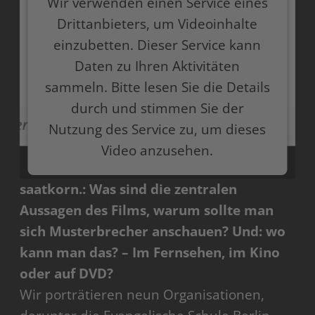
Wir verwenden einen Service eines
Drittanbieters, um Videoinhalte
einzubetten. Dieser Service kann
Daten zu Ihren Aktivitäten
sammeln. Bitte lesen Sie die Details
durch und stimmen Sie der
Nutzung des Service zu, um dieses
Video anzusehen.
saatkorn.: Was sind die zentralen
Mehr Informationen
Aussagen des Films, warum sollte man
Akzeptieren
sich Musterbrecher anschauen? Und: wo
kann man das? – Im Fernsehen, im Kino
powered by
Usercentrics Consent Management
Platform
oder auf DVD?
Wir porträtieren neun Organisationen,