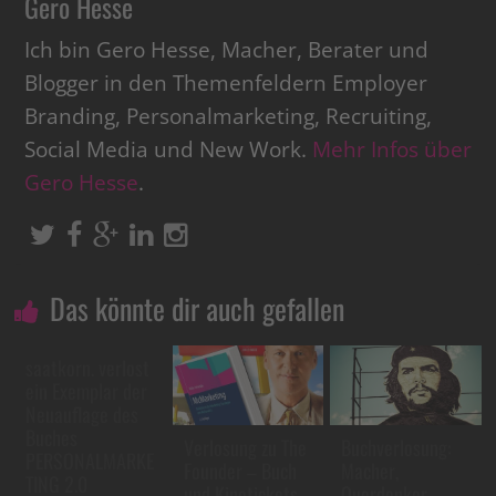
Gero Hesse
Ich bin Gero Hesse, Macher, Berater und
Blogger in den Themenfeldern Employer
Branding, Personalmarketing, Recruiting,
Social Media und New Work.
Mehr Infos über
Gero Hesse
.
Das könnte dir auch gefallen
saatkorn. verlost
ein Exemplar der
Neuauflage des
Buches
Verlosung zu The
Buchverlosung:
PERSONALMARKE
Founder – Buch
Macher,
TING 2.0
und Kinotickets
Querdenker,