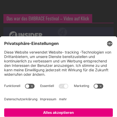
Das war das EMBRACE Festival – Video auf Klick
Über SAATKORN