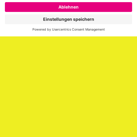
SAATKORN ist der Blog von Gero Hesse. Seit 2009 schreibt
er über die Themen Employer Branding,
Personalmarketing, Recruiting, New Work und Social
Media.
Impressum
Impressum
Datenschutzerklärung
Cookie-Richtlinie (EU)
SAATKORN – der Employer Branding Blog
Werbung auf SAATKORN