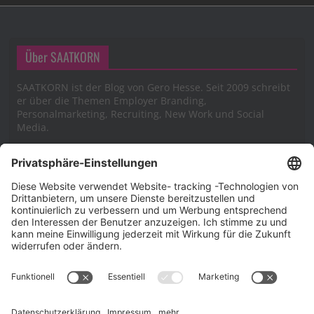
Über SAATKORN
SAATKORN ist der Blog von Gero Hesse. Seit 2009 schreibt
er über die Themen Employer Branding,
Personalmarketing, Recruiting, New Work und Social
Media.
Impressum
Impressum
Datenschutzerklärung
Cookie-Richtlinie (EU)
SAATKORN – der Employer Branding Blog