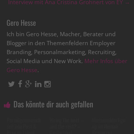
Interview mit Ana Cristina Grohnert von EY
→
Gero Hesse
Ich bin Gero Hesse, Macher, Berater und
Blogger in den Themenfeldern Employer
Branding, Personalmarketing, Recruiting,
Social Media und New Work.
Mehr Infos über
Gero Hesse
.
Das könnte dir auch gefallen
Paradigmenwech
Hiring the best –
Massenabfertigu
sel: von Post &
and the rest? –
ng im Human
Pray zu Talent
Gastartikel
Resources