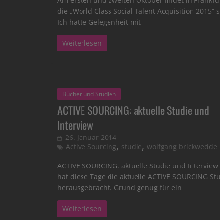
Am ersten und zweiten Oktober findet in Frankfu
die „World Class Social Talent Acquisition 2015“ s
Ich hatte Gelegenheit mit
Weiterlesen
Bücher und Studien
ACTIVE SOURCING: aktuelle Studie und
Interview
26. Januar 2014
,
,
Active Sourcing
studie
wolfgang brickwedde
ACTIVE SOURCING: aktuelle Studie und Interview
hat diese Tage die aktuelle ACTIVE SOURCING St
herausgebracht. Grund genug für ein
Weiterlesen