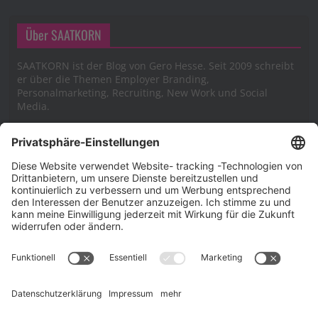
Über SAATKORN
SAATKORN ist der Blog von Gero Hesse. Seit 2009 schreibt
er über die Themen Employer Branding,
Personalmarketing, Recruiting, New Work und Social
Media.
Impressum
Impressum
Datenschutzerklärung
Cookie-Richtlinie (EU)
SAATKORN – der Employer Branding Blog
Werbung auf SAATKORN