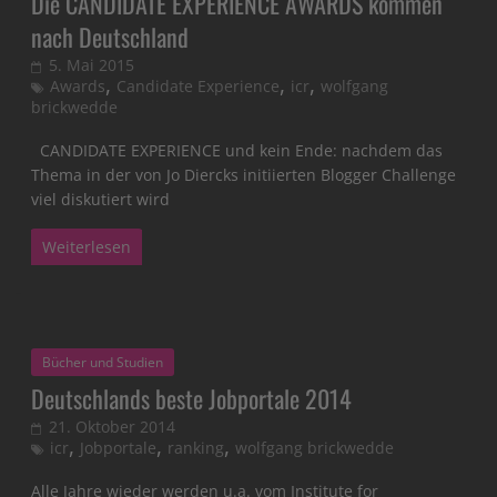
Die CANDIDATE EXPERIENCE AWARDS kommen
nach Deutschland
5. Mai 2015
,
,
,
Awards
Candidate Experience
icr
wolfgang
brickwedde
CANDIDATE EXPERIENCE und kein Ende: nachdem das
Thema in der von Jo Diercks initiierten Blogger Challenge
viel diskutiert wird
Weiterlesen
Bücher und Studien
Deutschlands beste Jobportale 2014
21. Oktober 2014
,
,
,
icr
Jobportale
ranking
wolfgang brickwedde
Alle Jahre wieder werden u.a. vom Institute for