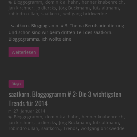
,
,
,
Bloggogramm
dominik a. hahn
henner knabenreich
,
,
,
,
jan kirchner
jo diercks
Jörg Buckmann
lutz altmann
,
,
robindro ullah
saatkorn.
wolfgang brickwedde
saatkorn. Bloggogramm # 3: Thema Berufsorientierung
Und schon sind wir beim dritten Teil des saatkorn.-
Bloggogramms. Ich wollte eine
Weiterlesen
Blogs
saatkorn. Bloggogramm # 2: Die 3 wichtigsten
Trends für 2014
27. Januar 2014
,
,
,
Bloggogramm
dominik a. hahn
henner knabenreich
,
,
,
,
jan kirchner
jo diercks
Jörg Buckmann
lutz altmann
,
,
,
robindro ullah
saatkorn.
Trends
wolfgang brickwedde