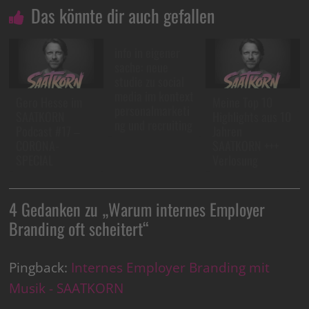
Das könnte dir auch gefallen
info in eigener
sache: neue
studie zu social
media im kontext
Gero Hesse im
Meine Top 10
personalmarketi
SAATKORN
Highlights aus 10
ng und recruiting
Podcast #17 –
Jahren
CORONA-
SAATKORN +++
SPECIAL
Verlosung
4 Gedanken zu „
Warum internes Employer
Branding oft scheitert
“
Pingback:
Internes Employer Branding mit
Musik - SAATKORN