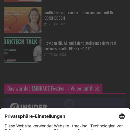
amtlich voran: Transformation von Innen mit Dr.
DORIT BOSCH
23. Juli 2026
How can HR, AI, and Talent Intelligence drive real
business results, BOBBY BAJAJ?
17. Juli 2026
Das war das EMBRACE Festival – Video auf Klick