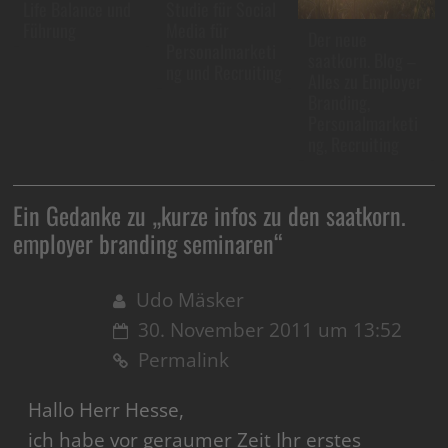
Life Balance und
Studie für Social
Führung
Media für
Der neue
Personalmarketi
saatkorn. Blog –
ng und Recruiting
Alles zu Employer
Branding,
Personalmarketi
ng, Recruiting
Ein Gedanke zu „
kurze infos zu den saatkorn.
employer branding seminaren
“
Udo Mäsker
30. November 2011 um 13:52
Permalink
Hallo Herr Hesse,
ich habe vor geraumer Zeit Ihr erstes