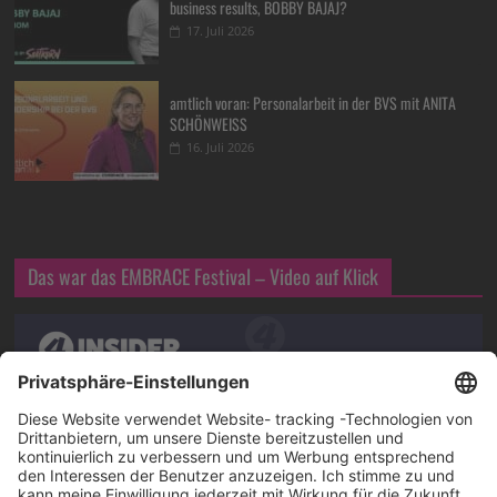
business results, BOBBY BAJAJ?
17. Juli 2026
amtlich voran: Personalarbeit in der BVS mit ANITA
SCHÖNWEISS
16. Juli 2026
Das war das EMBRACE Festival – Video auf Klick