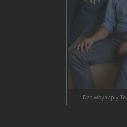
Das whyapply Te