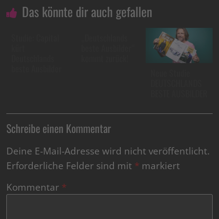
Das könnte dir auch gefallen
Studie: Capital
„Deutschlands
kürt
beste Ausbilder“
Deutschlands
kommt zurück!
beste Ausbilder
Neue Studie
DEUTSCHLANDS
BESTE AUSBILDER
Schreibe einen Kommentar
Deine E-Mail-Adresse wird nicht veröffentlicht.
Erforderliche Felder sind mit
*
markiert
Kommentar
*