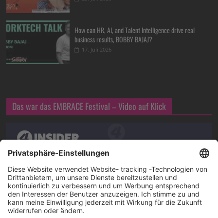
How can HR, AI, and Talent Intelligence drive real
business results, BOBBY BAJAJ?
17. Juli 2026
Das war das EMBRACE Festival – Video auf Klick