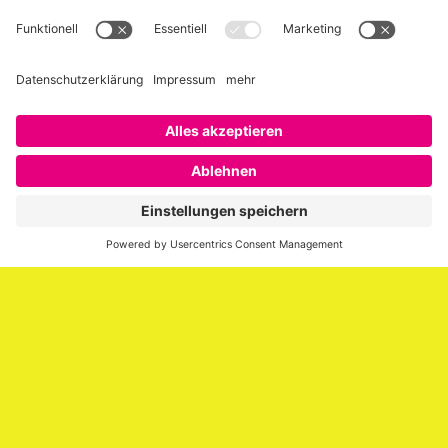
Über SAATKORN
SAATKORN ist der Blog von Gero Hesse. Seit 2009 schreibt
er über die Themen Employer Branding,
Personalmarketing, Recruiting, New Work und Social
Media.
Impressum
Impressum
Datenschutzerklärung
Cookie-Richtlinie (EU)