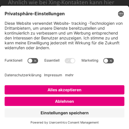
Ähnlich wie bei Xing-Kontakten kann hier
natürlich das Unternehmen einen
Anspruch erheben, die Kommunikation
fand allerdings auf viel kleinerer Ebene
statt.
Kurzum kommen hier tolle Neuerungen
auf uns zu und es wird ein „Muss“ sein,
diese mitzugehen und aktiv zu gestalten.
Der Blog leistet dafür natürlich einen tollen
Anteil. 😉
Viele Grüße, Matthias
Antwort
Schreibe einen Kommentar