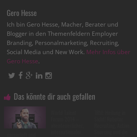
Gero Hesse
Ich bin Gero Hesse, Macher, Berater und
Blogger in den Themenfeldern Employer
Branding, Personalmarketing, Recruiting,
Social Media und New Work.
Mehr Infos über
Gero Hesse
.
Das könnte dir auch gefallen
World Talent
TRM: Heilung in
Forum 2014 –
Sicht! Roboter
abenteuerlicher,
Recruiting, Active
internationaler,
Sourcing und die
careerloft und