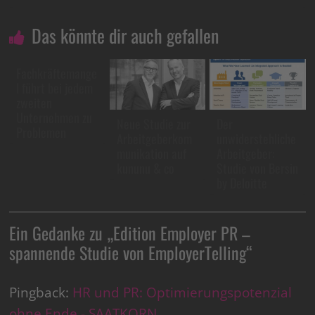
Das könnte dir auch gefallen
Fachkräftemange
l führt bei jedem
zweiten
Unternehmen zu
Neue Studie zur
Der
Problemen
Arbeitgeberkom
unwiderstehliche
munikation auf
Arbeitgeber:
kununu & co
Studie von Bersin
by Deloitte
Ein Gedanke zu „
Edition Employer PR –
spannende Studie von EmployerTelling
“
Pingback:
HR und PR: Optimierungspotenzial
ohne Ende - SAATKORN