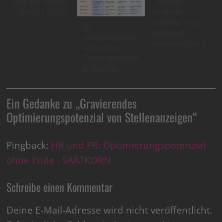
digitalen Wandel
„internal
– aktuelle Studie
employer
branding“ von
Der
kienbaum
unwiderstehliche
communications
Arbeitgeber:
Studie von Bersin
by Deloitte
Ein Gedanke zu „
Gravierendes
Optimierungspotenzial von Stellenanzeigen
“
Pingback:
HR und PR: Optimierungspotenzial
ohne Ende - SAATKORN
Schreibe einen Kommentar
Deine E-Mail-Adresse wird nicht veröffentlicht.