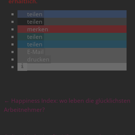
erhältlich.
teilen
teilen
merken
teilen
teilen
E-Mail
drucken
←
Happiness Index: wo leben die glücklichsten
Arbeitnehmer?