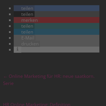
teilen
powered by
Usercentrics Consent Management
teilen
Platform
merken
teilen
teilen
E-Mail
drucken
←
Online Marketing für HR: neue saatkorn.
Serie
HR Online Marketing: Definition