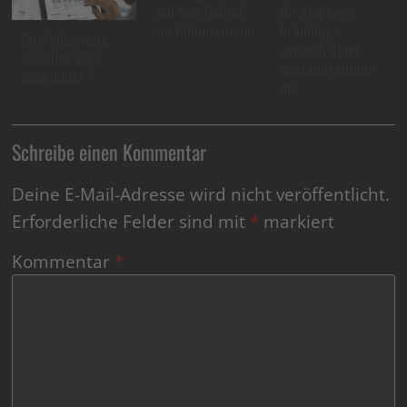
„Ich hab Polizei“
für employer
von Böhmermann
branding –
Digitalisierung:
versuch einer
Jobkiller oder
bestandsaufnah
Jobwunder?
me
Schreibe einen Kommentar
Deine E-Mail-Adresse wird nicht veröffentlicht.
Erforderliche Felder sind mit
*
markiert
Kommentar
*