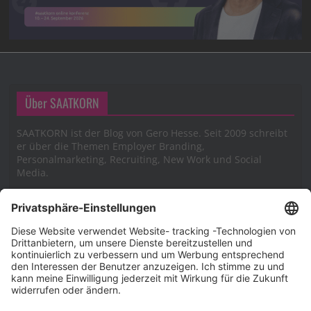
Über SAATKORN
SAATKORN ist der Blog von Gero Hesse. Seit 2009 schreibt
er über die Themen Employer Branding,
Personalmarketing, Recruiting, New Work und Social
Media.
Impressum
Impressum
Datenschutzerklärung