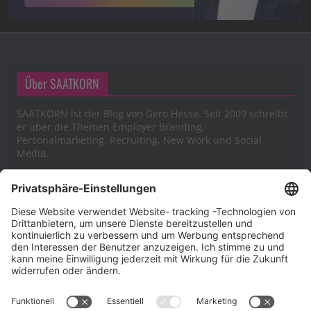
Über SAATKORN
SAATKORN ist der Blog von Gero Hesse. Seit 2009 schreibt
er über die Themen Employer Branding,
Personalmarketing, Recruiting, New Work und Social
Media.
Impressum
Impressum
Datenschutzerklärung
Cookie-Richtlinie (EU)