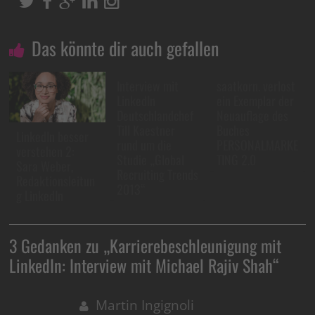
Das könnte dir auch gefallen
Interview mit
saatkorn. verlost
LinkedIn
ein Exemplar der
Deutschlandchef
Neuauflage des
Till Kaestner
Buches
LinkedIn besser
rund um die
PERSONALMARKE
verstehen 2:
Studie „Global
TING 2.0
Sara Weber,
Recruiting Trends
Redaktionsleitun
2013“
g LinkedIn
3 Gedanken zu „
Karrierebeschleunigung mit
LinkedIn: Interview mit Michael Rajiv Shah
“
Martin Ingignoli