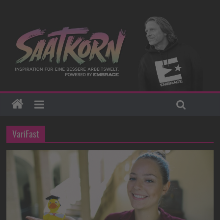
VariFast