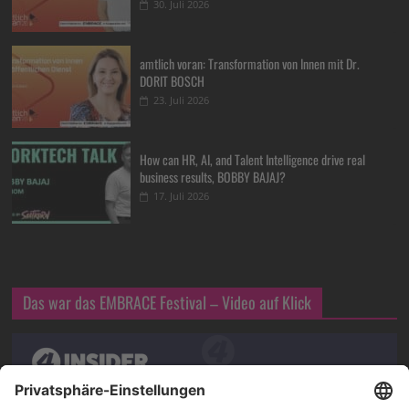
30. Juli 2026
amtlich voran: Transformation von Innen mit Dr.
DORIT BOSCH
23. Juli 2026
How can HR, AI, and Talent Intelligence drive real
business results, BOBBY BAJAJ?
17. Juli 2026
Das war das EMBRACE Festival – Video auf Klick