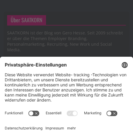
Über SAATKORN
SAATKORN ist der Blog von Gero Hesse. Seit 2009 schreibt
er über die Themen Employer Branding,
Personalmarketing, Recruiting, New Work und Social
Media.
Impressum
Impressum
Datenschutzerklärung
Cookie-Richtlinie (EU)
SAATKORN – der Employer Branding Blog
Werbung auf SAATKORN