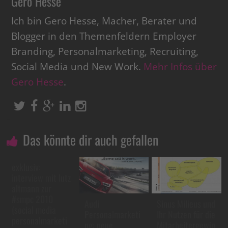
Gero Hesse
Ich bin Gero Hesse, Macher, Berater und
Blogger in den Themenfeldern Employer
Branding, Personalmarketing, Recruiting,
Social Media und New Work.
Mehr Infos über
Gero Hesse
.
Das könnte dir auch gefallen
exklusiv:
interview mit lutz
altmann zur
#smpc 2010
Audi
Sinus Milieus und
(social media
Personalmarketi
Ihr Nutzen für die
personalmarketi
ng: neue
Mitarbeitergewin