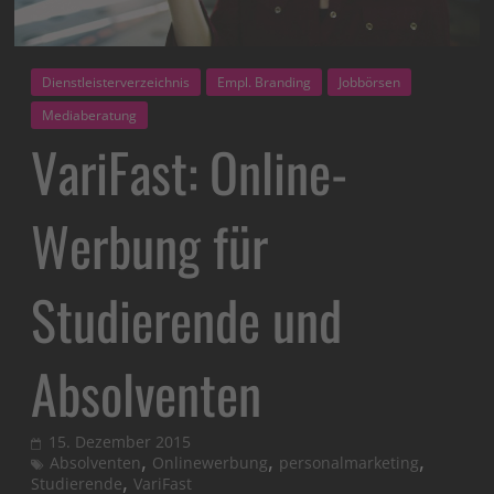
Dienstleisterverzeichnis
Empl. Branding
Jobbörsen
Mediaberatung
VariFast: Online-
Werbung für
Studierende und
Absolventen
15. Dezember 2015
,
,
,
Absolventen
Onlinewerbung
personalmarketing
,
Studierende
VariFast