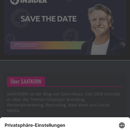
Über SAATKORN
SAATKORN ist der Blog von Gero Hesse. Seit 2009 schreibt
er über die Themen Employer Branding,
Personalmarketing, Recruiting, New Work und Social
Media.