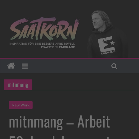
mitnmang
New Work
mitnmang – Arbeit