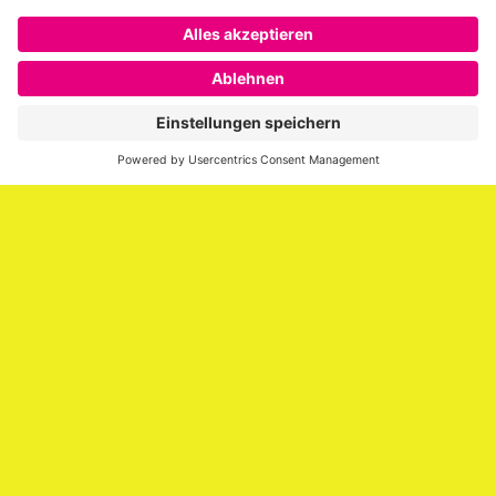
Über SAATKORN
SAATKORN ist der Blog von Gero Hesse. Seit 2009 schreibt
er über die Themen Employer Branding,
Personalmarketing, Recruiting, New Work und Social
Media.
Impressum
Impressum
Datenschutzerklärung
Cookie-Richtlinie (EU)
SAATKORN – der Employer Branding Blog
Werbung auf SAATKORN