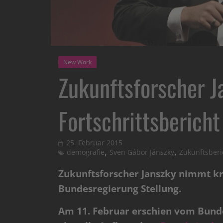
New Work
Zukunftsforscher Ja
Fortschrittsberich
25. Februar 2015
,
,
demografie
Sven Gábor Jánszky
Zukunftsberi
Zukunftsforscher Janszky nimmt kri
Bundesregierung Stellung.
Am 11. Februar erschien vom Bunde