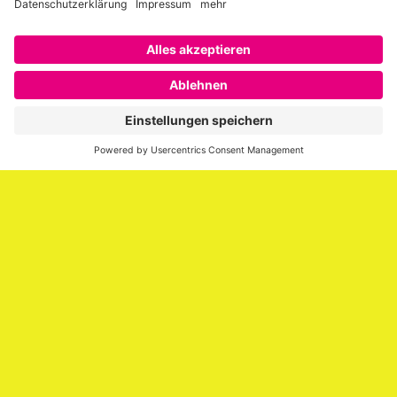
Über SAATKORN
SAATKORN ist der Blog von Gero Hesse. Seit 2009 schreibt
er über die Themen Employer Branding,
Personalmarketing, Recruiting, New Work und Social
Media.
Impressum
Impressum
Datenschutzerklärung
Cookie-Richtlinie (EU)
SAATKORN – der Employer Branding Blog
Werbung auf SAATKORN