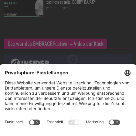
business results, BOBBY BAJAJ?
17. Juli 2026
Das war das EMBRACE Festival – Video auf Klick