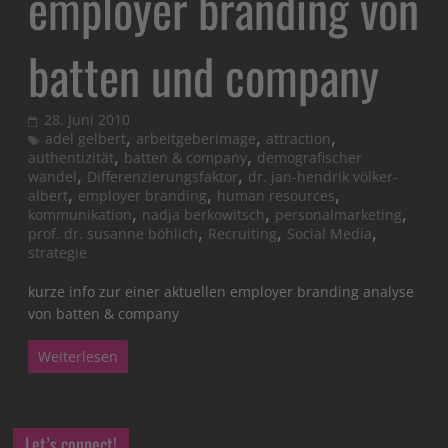
employer branding von
batten und company
28. Juni 2010
,
,
,
adel gelbert
arbeitgeberimage
attraction
,
,
authentizität
batten & company
demografischer
,
,
wandel
Differenzierungsfaktor
dr. jan-hendrik völker-
,
,
,
albert
employer branding
human resources
,
,
,
kommunikation
nadja berkowitsch
personalmarketing
,
,
,
prof. dr. susanne böhlich
Recruiting
Social Media
strategie
kurze info zur einer aktuellen employer branding analyse
von batten & company
Weiterlesen
Let’s connect!