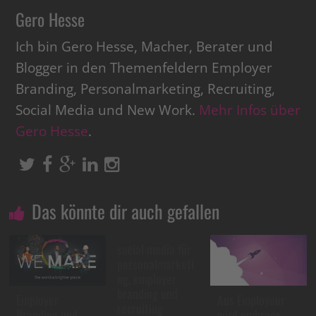
Gero Hesse
Ich bin Gero Hesse, Macher, Berater und
Blogger in den Themenfeldern Employer
Branding, Personalmarketing, Recruiting,
Social Media und New Work.
Mehr Infos über
Gero Hesse
.
Das könnte dir auch gefallen
social media für
personalmarketi
ng, employer
branding und
Employer
Aus Employour
recruiting
Branding und
wird embrace –