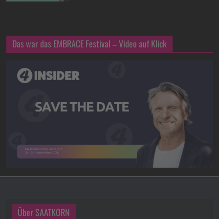
Das war das EMBRACE Festival – Video auf Klick
Über SAATKORN