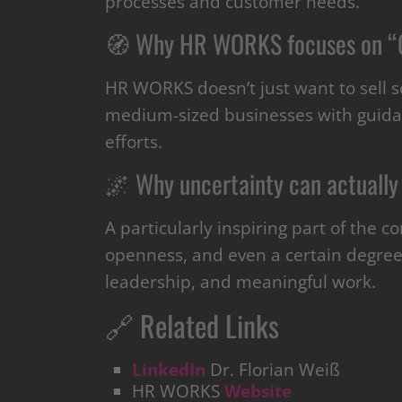
processes and customer needs.
🧭 Why HR WORKS focuses on “G
HR WORKS doesn’t just want to sell so
medium-sized businesses with guidan
efforts.
🌌 Why uncertainty can actually
A particularly inspiring part of the c
openness, and even a certain degree 
leadership, and meaningful work.
🔗 Related Links
LinkedIn
Dr. Florian Weiß
HR WORKS
Website