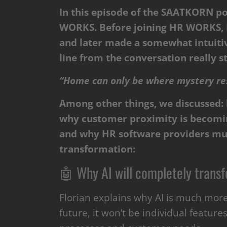
In this episode of the SAATKORN po
WORKS. Before joining HR WORKS, F
and later made a somewhat intuitiv
line from the conversation really s
“Home can only be where mystery re
Among other things, we discussed: 
why customer proximity is becomin
and why HR software providers mus
transformation:
🤖 Why AI will completely trans
Florian explains why AI is much mor
future, it won’t be individual featur