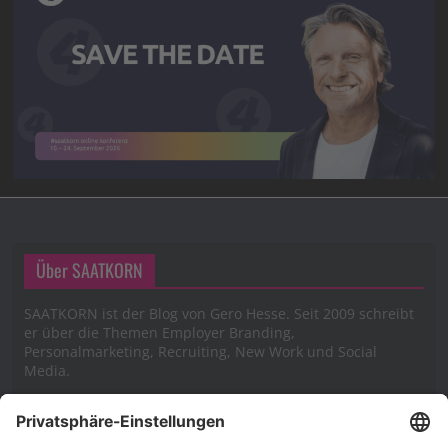
Über SAATKORN
SAATKORN ist der Blog von Gero Hesse. Seit 2009 schreibt
er über die Themen Employer Branding,
Personalmarketing, Recruiting, New Work und Social
Media.