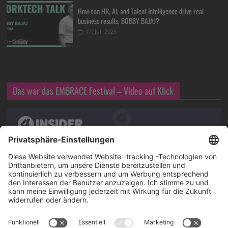
How can HR, AI, and Talent Intelligence drive real
business results, BOBBY BAJAJ?
17. Juli 2026
Das war das EMBRACE Festival – Video auf Klick