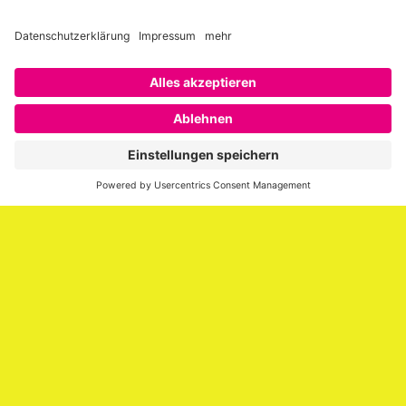
Über SAATKORN
SAATKORN ist der Blog von Gero Hesse. Seit 2009 schreibt
er über die Themen Employer Branding,
Personalmarketing, Recruiting, New Work und Social
Media.
Impressum
Impressum
Datenschutzerklärung
Cookie-Richtlinie (EU)
SAATKORN – der Employer Branding Blog