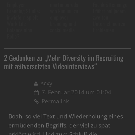
Employer
martin poreda
Fachkräftemange
Branding Studie:
von kununu zu
l führt bei jedem
inwiefern spielt
employer
zweiten
Work Life
branding und
Unternehmen zu
Balance eine
social media
Problemen
Rolle?
2 Gedanken zu „
Mehr Diversity im Recruiting
mit zeitversetzten Videointerviews
“
scxy
7. Februar 2014 um 01:04
Permalink
Boah, so viel Text und Wiederholung eines
ermüdenden Begriffs, der viel zu spät
erklärt wird. Und zum Schluß die