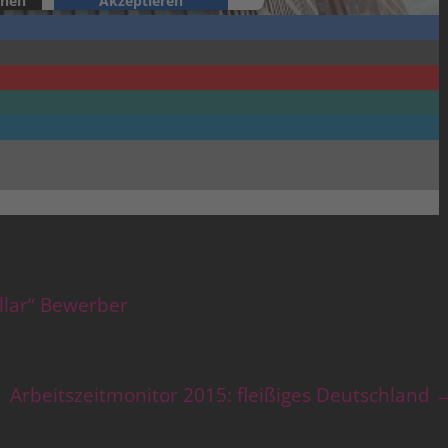
onen
Akzeptieren
ntrics Consent Management Platform
ollar“ Bewerber
Arbeitszeitmonitor 2015: fleißiges Deutschland