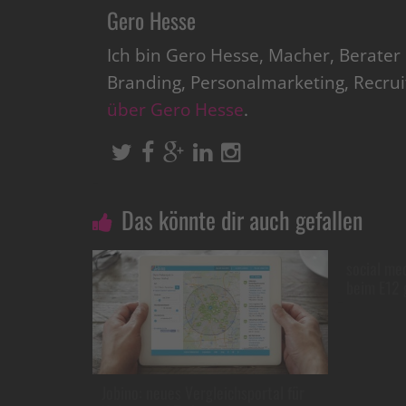
Gero Hesse
Ich bin Gero Hesse, Macher, Berate
Branding, Personalmarketing, Recru
über Gero Hesse
.
Das könnte dir auch gefallen
social me
beim E12 g
Jobino: neues Vergleichsportal für