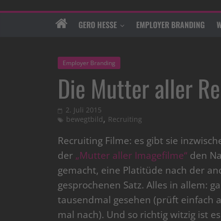
GERO HESSE
EMPLOYER BRANDING
W
Employer Branding
Die Mutter aller Re
2. Juli 2015
,
bewegtbild
Recruiting
Recruiting Filme: es gibt sie inzwisc
der
„Mutter aller Imagefilme“
den Nac
gemacht, eine Platitüde nach der an
gesprochenen Satz. Alles in allem: g
tausendmal gesehen (prüft einfach 
mal nach). Und so richtig witzig ist e