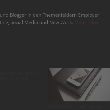
r und Blogger in den Themenfeldern Employer
iting, Social Media und New Work.
Mehr Infos
dia ist das zentrale thema
ipfel in karlsruhe
CAYERO: Berufsorientierung für