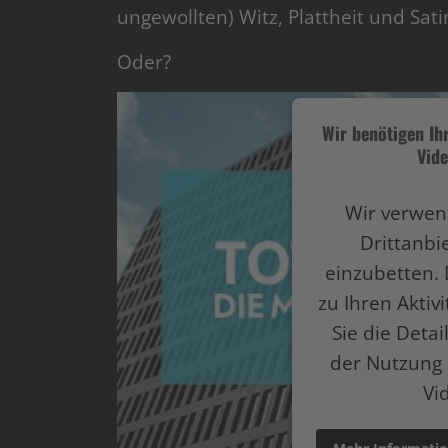
ungewollten) Witz, Plattheit und Satir
Oder?
Wir benötigen I
Vide
Wir verwen
Drittanbi
einzubetten. 
zu Ihren Aktiv
Sie die Deta
der Nutzung 
Vi