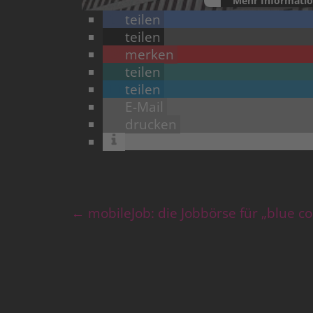
Mehr Informati
teilen
powered by
Userce
teilen
merken
teilen
teilen
E-Mail
drucken
←
mobileJob: die Jobbörse für „blue c