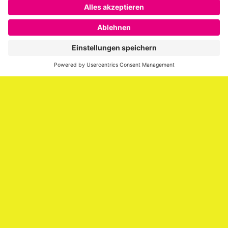
SAATKORN ist der Blog von Gero Hesse. Seit 2009 schreibt
er über die Themen Employer Branding,
Personalmarketing, Recruiting, New Work und Social
Media.
Impressum
Impressum
Datenschutzerklärung
Cookie-Richtlinie (EU)
SAATKORN – der Employer Branding Blog
Werbung auf SAATKORN