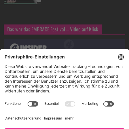
Das war das EMBRACE Festival – Video auf Klick
Über SAATKORN