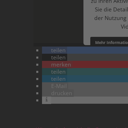
zu Ihren Aktiv
Sie die Deta
der Nutzung 
Vi
Mehr Informati
teilen
powered by
Userce
teilen
merken
teilen
teilen
E-Mail
drucken