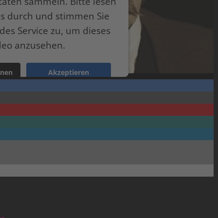
itäten sammeln. Bitte lesen
ils durch und stimmen Sie
des Service zu, um dieses
deo anzusehen.
onen
Akzeptieren
ntrics Consent Management Platform