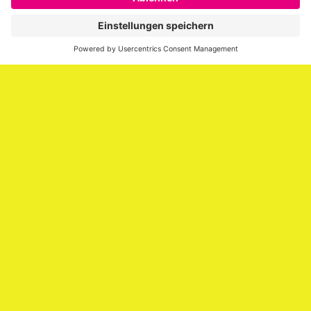
er über die Themen Employer Branding,
Personalmarketing, Recruiting, New Work und Social
Media.
Impressum
Impressum
Datenschutzerklärung
Cookie-Richtlinie (EU)
SAATKORN – der Employer Branding Blog
Werbung auf SAATKORN
Copyright © 2026
SAATKORN