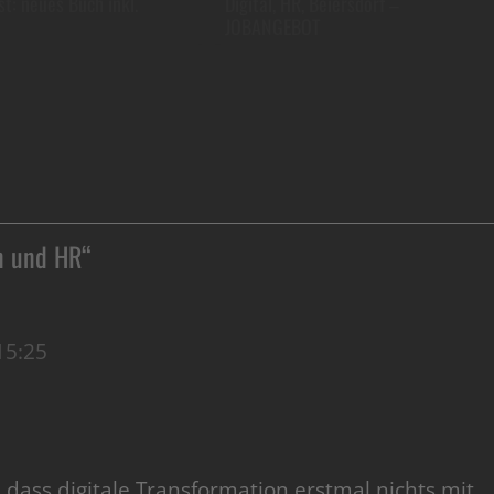
t: neues Buch inkl.
Digital, HR, Beiersdorf –
JOBANGEBOT
on und HR
“
15:25
, dass digitale Transformation erstmal nichts mit