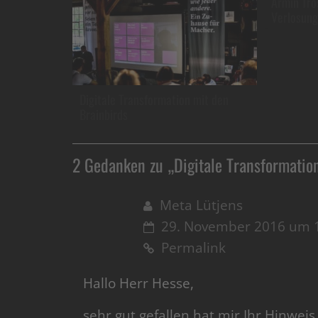
Armin Tros
Verlosung
Digitale Transformation mit den
Brainbirds
2 Gedanken zu „
Digitale Transformati
Meta Lütjens
29. November 2016 um 
Permalink
Hallo Herr Hesse,
sehr gut gefallen hat mir Ihr Hinweis