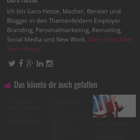
Ich bin Gero Hesse, Macher, Berater und
Blogger in den Themenfeldern Employer
Branding, Personalmarketing, Recruiting,
Social Media und New Work.
Mehr Infos über
Gero Hesse
.
Das könnte dir auch gefallen
Die animierte
Stellenanzeige
Allianz: Interview
als Vine-
zum neuen
Personalmarketi
Arbeitgebervideo
ngkanal
Recruitainment
Interview mit
mit dem Online
ROBINDRO
Allianz Campus