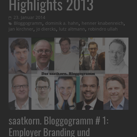
Highlights 2013
23. Januar 2014
,
,
,
Bloggogramm
dominik a. hahn
henner knabenreich
,
,
,
jan kirchner
jo diercks
lutz altmann
robindro ullah
saatkorn. Bloggogramm # 1:
Employer Branding und