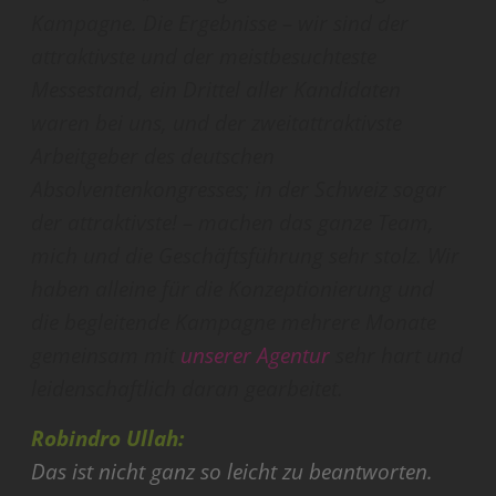
Kampagne. Die Ergebnisse – wir sind der
attraktivste und der meistbesuchteste
Messestand, ein Drittel aller Kandidaten
waren bei uns, und der zweitattraktivste
Arbeitgeber des deutschen
Absolventenkongresses; in der Schweiz sogar
der attraktivste! – machen das ganze Team,
mich und die Geschäftsführung sehr stolz. Wir
haben alleine für die Konzeptionierung und
die begleitende Kampagne mehrere Monate
gemeinsam mit
unserer Agentur
sehr hart und
leidenschaftlich daran gearbeitet.
Robindro Ullah:
Das ist nicht ganz so leicht zu beantworten.