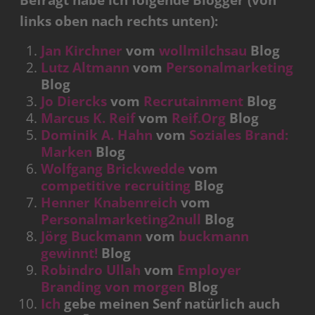
Befragt habe ich folgende Blogger (von
links oben nach rechts unten):
Jan Kirchner
vom
wollmilchsau
Blog
Lutz Altmann
vom
Personalmarketing
Blog
Jo Diercks
vom
Recrutainment
Blog
Marcus K. Reif
vom
Reif.Org
Blog
Dominik A. Hahn
vom
Soziales Brand:
Marken
Blog
Wolfgang Brickwedde
vom
competitive recruiting
Blog
Henner Knabenreich
vom
Personalmarketing2null
Blog
Jörg Buckmann
vom
buckmann
gewinnt!
Blog
Robindro Ullah
vom
Employer
Branding von morgen
Blog
Ich
gebe meinen Senf natürlich auch