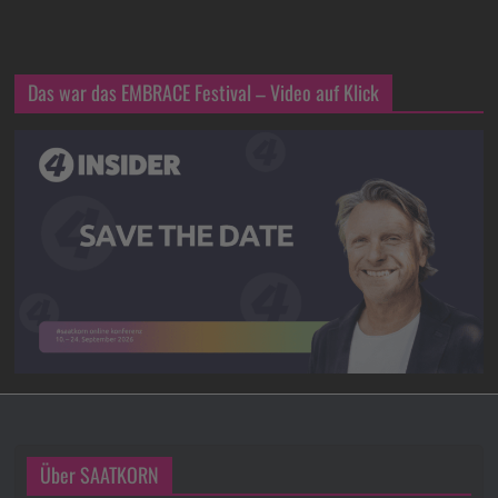
Das war das EMBRACE Festival – Video auf Klick
Über SAATKORN