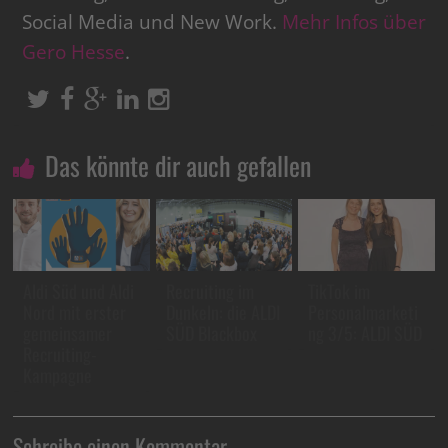
Social Media und New Work.
Mehr Infos über
Gero Hesse
.
Das könnte dir auch gefallen
Aldi Süd und Aldi
Recruiting im
TikTok im
Nord mit erster
Dunkeln: die ALDI
Personalmarketi
gemeinsamer
SÜD Blackbox
ng 3/5: ALDI SÜD
Recruiting-
Kampagne
Schreibe einen Kommentar