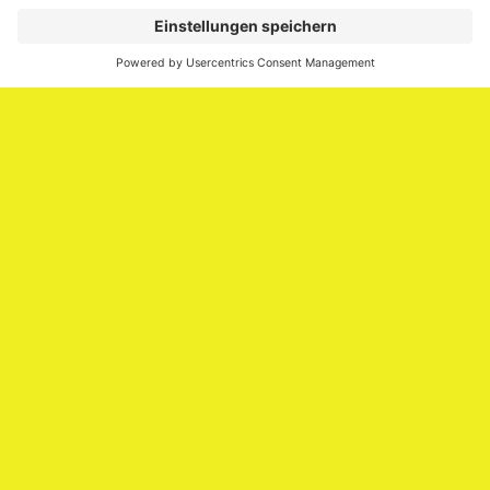
Personalmarketing, Recruiting, New Work und Social
Media.
Impressum
Impressum
Datenschutzerklärung
Cookie-Richtlinie (EU)
SAATKORN – der Employer Branding Blog
Werbung auf SAATKORN
Copyright © 2026
SAATKORN