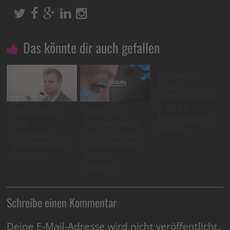
Das könnte dir auch gefallen
Ergebnisse:
BRAVO
Ausbildungsstudi
e 2015 in
Video: blicksta
Berufs- und
Kooperation mit
setzt
Studienorientier
blicksta
erfolgreiche
ung für Schüler:
Jobbeschreibungs
blicksta in Beta-
-Reihe fort
Version
gestartet
Schreibe einen Kommentar
Deine E-Mail-Adresse wird nicht veröffentlicht.