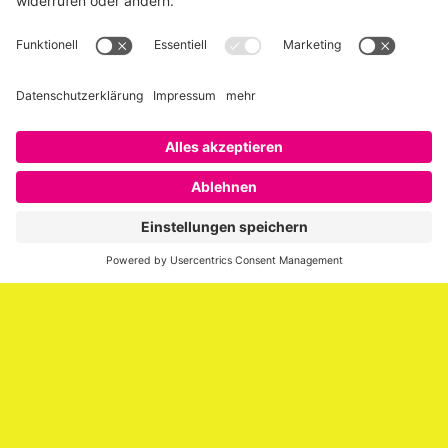
Über SAATKORN
SAATKORN ist der Blog von Gero Hesse. Seit 2009 schreibt
er über die Themen Employer Branding,
Personalmarketing, Recruiting, New Work und Social
Media.
Impressum
Impressum
Datenschutzerklärung
Cookie-Richtlinie (EU)