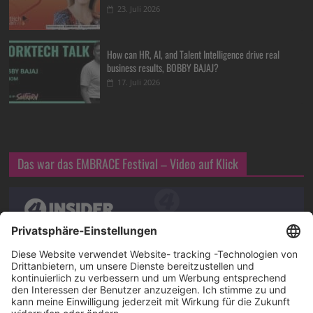
23. Juli 2026
How can HR, AI, and Talent Intelligence drive real
business results, BOBBY BAJAJ?
17. Juli 2026
Das war das EMBRACE Festival – Video auf Klick