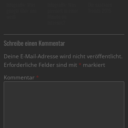
Infografik: Was
Infografik: Was
Die saatkorn
google über uns
passiert in einer
Trends 2015
weiß
Minute im
Internet?
Schreibe einen Kommentar
Deine E-Mail-Adresse wird nicht veröffentlicht.
Erforderliche Felder sind mit
*
markiert
Kommentar
*