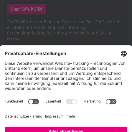
Über SAATKORN
SAATKORN ist der Blog von Gero Hesse. Seit 2009 schreibt
er über die Themen Employer Branding,
Personalmarketing, Recruiting, New Work und Social
Media.
Impressum
Impressum
Datenschutzerklärung
Cookie-Richtlinie (EU)
SAATKORN – der Employer Branding Blog
Werbung auf SAATKORN