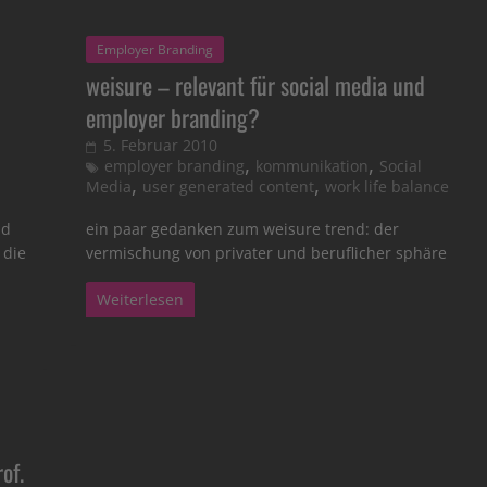
Employer Branding
weisure – relevant für social media und
employer branding?
5. Februar 2010
,
,
employer branding
kommunikation
Social
,
,
Media
user generated content
work life balance
nd
ein paar gedanken zum weisure trend: der
 die
vermischung von privater und beruflicher sphäre
Weiterlesen
of.