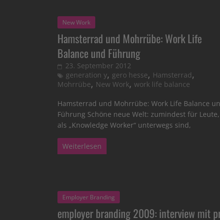
New Work
Hamsterrad und Mohrrübe: Work Life
Balance und Führung
23. September 2012
,
,
,
generation y
gero hesse
Hamsterrad
,
,
Mohrrübe
New Work
work life balance
Hamsterrad und Mohrrübe: Work Life Balance u
Führung Schöne neue Welt: zumindest für Leute,
als „Knowledge Worker“ unterwegs sind,
Weiterlesen
Employer Branding
employer branding 2009: interview mit pr