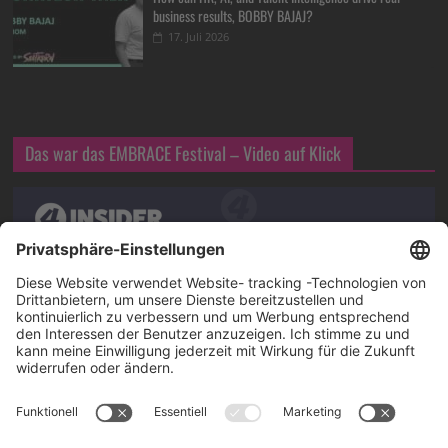
business results, BOBBY BAJAJ?
17. Juli 2026
Das war das EMBRACE Festival – Video auf Klick