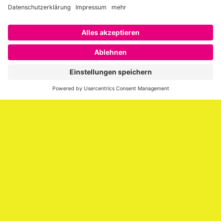
Über SAATKORN
SAATKORN ist der Blog von Gero Hesse. Seit 2009 schreibt
er über die Themen Employer Branding,
Personalmarketing, Recruiting, New Work und Social
Media.
Impressum
Impressum
Datenschutzerklärung
Cookie-Richtlinie (EU)
SAATKORN – der Employer Branding Blog
Werbung auf SAATKORN