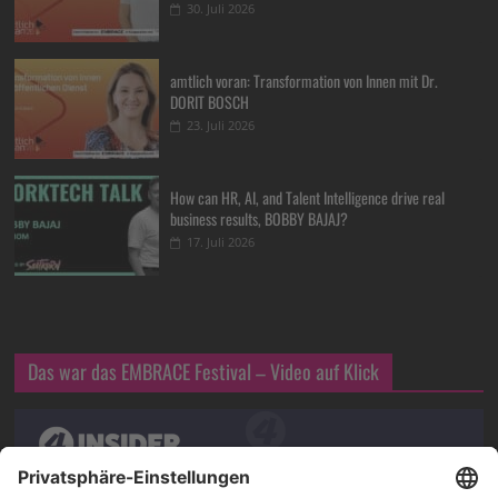
30. Juli 2026
amtlich voran: Transformation von Innen mit Dr.
DORIT BOSCH
23. Juli 2026
How can HR, AI, and Talent Intelligence drive real
business results, BOBBY BAJAJ?
17. Juli 2026
Das war das EMBRACE Festival – Video auf Klick