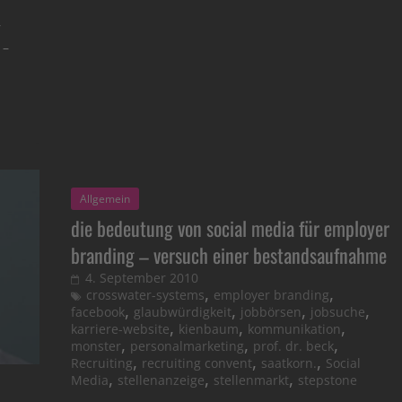
r
 –
Allgemein
die bedeutung von social media für employer
branding – versuch einer bestandsaufnahme
4. September 2010
,
,
crosswater-systems
employer branding
,
,
,
,
facebook
glaubwürdigkeit
jobbörsen
jobsuche
,
,
,
karriere-website
kienbaum
kommunikation
,
,
,
monster
personalmarketing
prof. dr. beck
,
,
,
Recruiting
recruiting convent
saatkorn.
Social
,
,
,
Media
stellenanzeige
stellenmarkt
stepstone