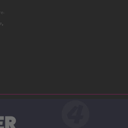
re-
,
te