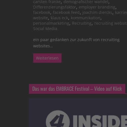
,
,
carsten franke
demografischer wandel
,
,
Differenzierungsfaktor
employer branding
,
,
,
facebook
facebook feed
joachim diercks
karrie
,
,
,
website
klaus eck
kommunikation
,
,
personalmarketing
Recruiting
recruiting websi
Social Media
ein paar gedanken zur zukunft von recruiting
websites…
Weiterlesen
Das war das EMBRACE Festival – Video auf Klick