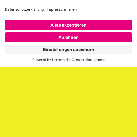
Über SAATKORN
SAATKORN ist der Blog von Gero Hesse. Seit 2009 schreibt
er über die Themen Employer Branding,
Personalmarketing, Recruiting, New Work und Social
Media.
Impressum
Impressum
Datenschutzerklärung
Cookie-Richtlinie (EU)
SAATKORN – der Employer Branding Blog
Werbung auf SAATKORN