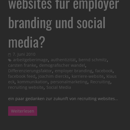
websites für employer
branding und social
media?
7. Juni 2010
,
,
,
arbeitgeberimage
authentizität
bernd schmitz
,
,
carsten franke
demografischer wandel
,
,
,
Differenzierungsfaktor
employer branding
facebook
,
,
,
facebook feed
joachim diercks
karriere-website
klaus
,
,
,
,
eck
kommunikation
personalmarketing
Recruiting
,
recruiting website
Social Media
ein paar gedanken zur zukunft von recruiting websites…
Weiterlesen