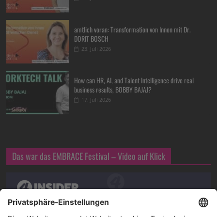
amtlich voran: Transformation von Innen mit Dr.
DORIT BOSCH
23. Juli 2026
How can HR, AI, and Talent Intelligence drive real
business results, BOBBY BAJAJ?
17. Juli 2026
Das war das EMBRACE Festival – Video auf Klick