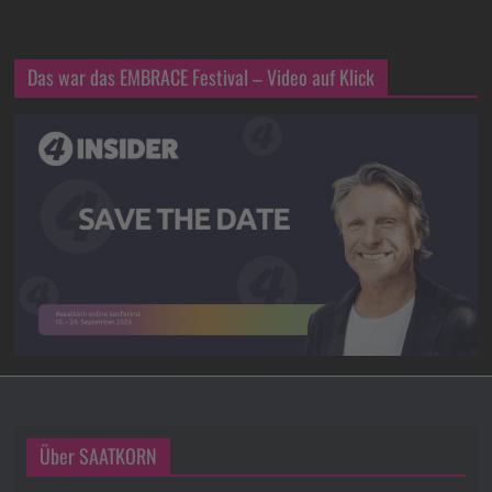
Das war das EMBRACE Festival – Video auf Klick
Über SAATKORN