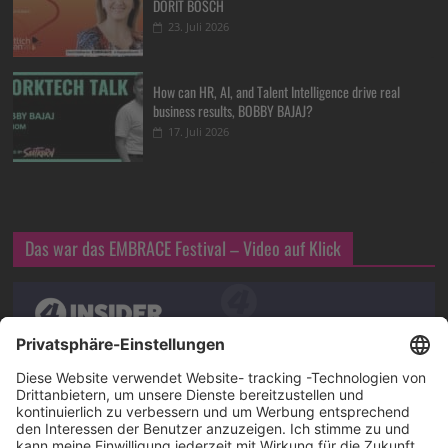
DORIT BOSCH
23. Juli 2026
How can HR, AI, and Talent Intelligence drive real
business results, BOBBY BAJAJ?
17. Juli 2026
Das war das EMBRACE Festival – Video auf Klick