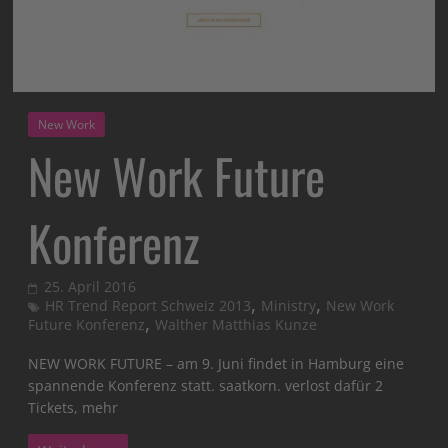
New Work
New Work Future
Konferenz
25. April 2016
,
,
HR Trend Report Schweiz 2013
Ministry
New Work
,
Future Konferenz
Walther Matthias Kunze
NEW WORK FUTURE – am 9. Juni findet in Hamburg eine
spannende Konferenz statt. saatkorn. verlost dafür 2
Tickets, mehr