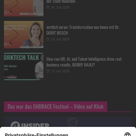
der Stadt München
30. Juli 2026
amtlich voran: Transformation von Innen mit Dr.
DORIT BOSCH
23. Juli 2026
How can HR, AI, and Talent Intelligence drive real
business results, BOBBY BAJAJ?
17. Juli 2026
Das war das EMBRACE Festival – Video auf Klick